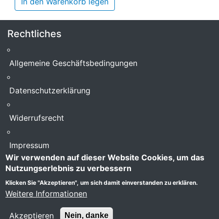
In den Warenkorb legen
Rechtliches
Allgemeine Geschäftsbedingungen
Datenschutzerklärung
Widerrufsrecht
Impressum
Wir verwenden auf dieser Website Cookies, um das
Hilfe & Support
Nutzungserlebnis zu verbessern
Klicken Sie "Akzeptieren", um sich damit einverstanden zu erklären.
Versandkosten
Weitere Informationen
Kontakt
Akzeptieren
Nein, danke