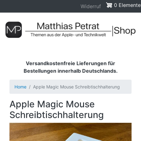
Widerruf
Direkt
0 Elemente
Widerruf
zum
Inhalt
Versandkostenfreie Lieferungen für
Bestellungen innerhalb Deutschlands.
Home
Apple Magic Mouse Schreibtischhalterung
Apple Magic Mouse
Schreibtischhalterung